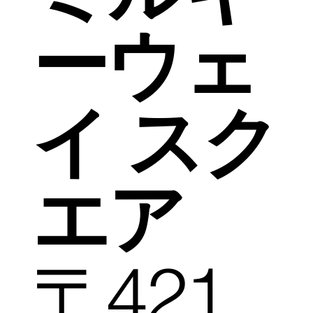
ーウェ
イ スク
エア
〒421