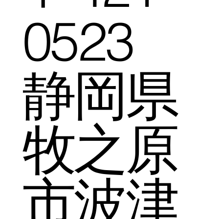
0523
静岡県
牧之原
市波津