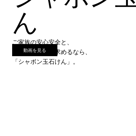
ん
ご家族の安心安全と、
動画を見る
環境をとことん求めるなら、
​「シャボン玉石けん」。