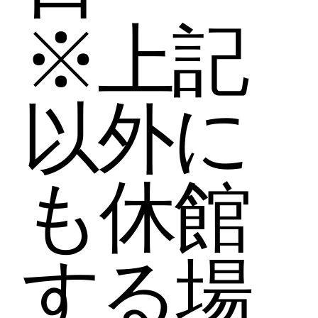
※上記
以外に
も休館
する場