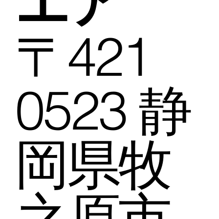
エア
〒421
0523 静
岡県牧
之原市