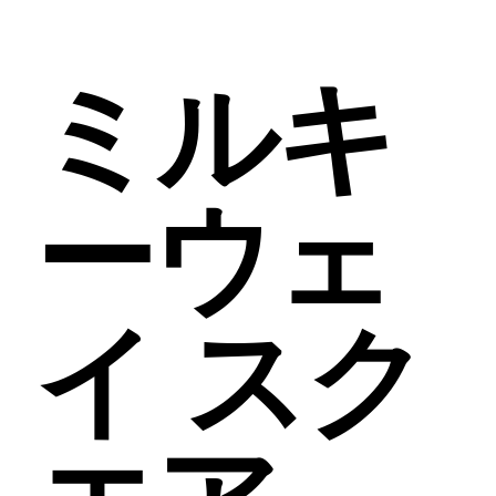
ミルキ
ーウェ
イ スク