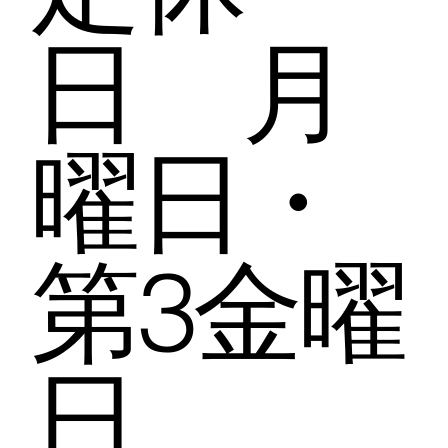
日 月
曜日・
第3金曜
日