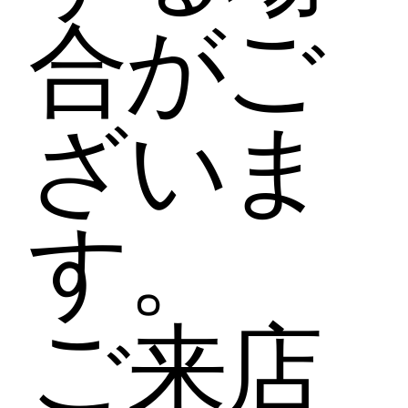
合がご
ざいま
す。
​ご来店