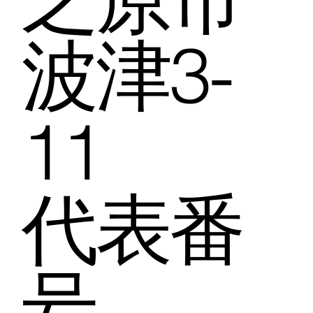
波津3-
11
代表番
号